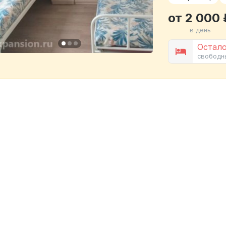
от 2 000 
в день
Остало
свободн