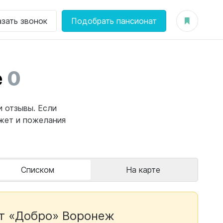
азать звонок
Подобрать пансионат
е
0
и отзывы. Если
жет и пожелания
Списком
На карте
т «Добро» Воронеж