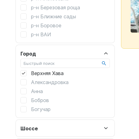
Склероз
р-н Березовая роща
Сахарный диабет
р-н Ближние сады
Со сниженным зрением
р-н Боровое
Паркинсон
р-н ВАИ
р-н Ветряк
р-н Дальние сады
Город
р-н Железнодорожный
р-н Коминтерновский
Верхняя Хава
р-н Левобережный
Александровка
р-н Ленинский
Анна
р-н Лесная поляна
Бобров
р-н Машмет
Богучар
р-н Никольское
Борисоглебск
р-н Подгорное
Бутурлиновка
Шоссе
р-н Подклетное
Верхний Мамон