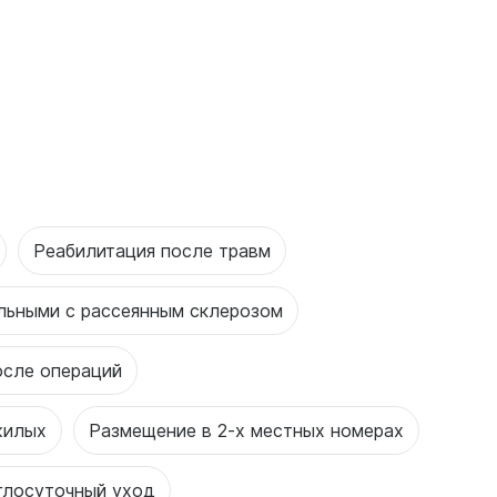
Реабилитация после травм
льными с рассеянным склерозом
осле операций
жилых
Размещение в 2-х местных номерах
глосуточный уход