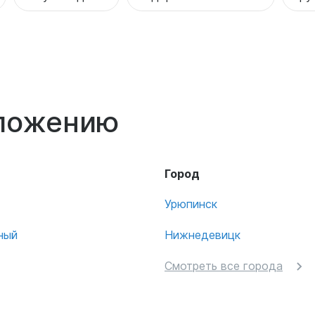
оложению
Город
Урюпинск
ный
Нижнедевицк
Смотреть все города