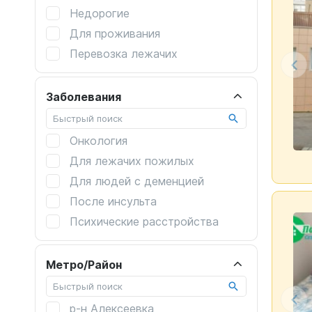
Недорогие
Для проживания
Перевозка лежачих
2-х местная комната
Сиделки
Заболевания
Онкология
Для лежачих пожилых
Для людей с деменцией
После инсульта
Психические расстройства
После операций
После перелома шейки бедра
Метро/Район
После травм
Альцгеймер
р-н Алексеевка