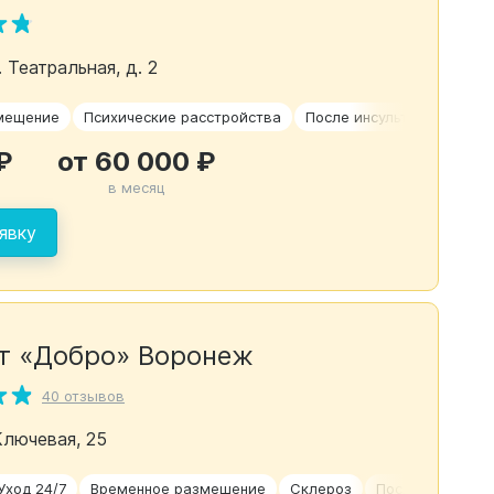
. Театральная, д. 2
мещение
Психические расстройства
После инсульта
Для пр
₽
от 60 000 ₽
в месяц
явку
т «Добро» Воронеж
40 отзывов
Ключевая, 25
Уход 24/7
Временное размещение
Склероз
После травм