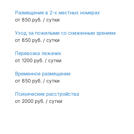
Поворино
Подгоренский
Размещение в 2-х местных номерах
Подгорное
от 850 руб. / сутки
Рамонь
Уход за пожилыми со сниженным зрением
Россошь
от 850 руб. / сутки
село Ямное
Перевозка лежачих
Семилуки
от 1200 руб. / сутки
Солнечный
Таловая
Временное размещение
Урюпинск
от 850 руб. / сутки
Хохольский
Психические расстройства
Чертовицы
от 2000 руб. / сутки
Эртиль